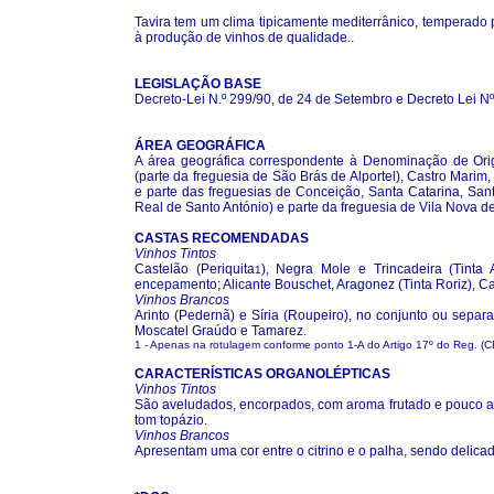
Tavira tem um clima tipicamente mediterrânico, temperado p
à produção de vinhos de qualidade..
LEGISLAÇÃO BASE
Decreto-Lei N.º 299/90, de 24 de Setembro e Decreto Lei N
ÁREA GEOGRÁFICA
A área geográfica correspondente à Denominação de Orig
(parte da freguesia de São Brás de Alportel), Castro Marim,
e parte das freguesias de Conceição, Santa Catarina, Sant
Real de Santo António) e parte da freguesia de Vila Nova d
CASTAS RECOMENDADAS
Vinhos Tintos
Castelão (Periquita
), Negra Mole e Trincadeira (Tin
1
encepamento; Alicante Bouschet, Aragonez (Tinta Roriz), C
Vinhos Brancos
Arinto (Pedernã) e Síria (Roupeiro), no conjunto ou se
Moscatel Graúdo e Tamarez.
1 - Apenas na rotulagem conforme ponto 1-A do Artigo 17º do Reg. (
CARACTERÍSTICAS ORGANOLÉPTICAS
Vinhos Tintos
São aveludados, encorpados, com aroma frutado e pouco ac
tom topázio.
Vinhos Brancos
Apresentam uma cor entre o citrino e o palha, sendo delica