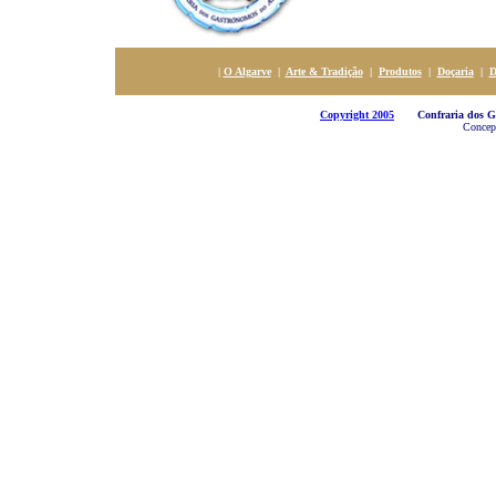
|
O Algarve
|
Arte & Tradição
|
Produtos
|
Doçaria
|
D
Copyright 2005
Confraria dos Gas
Concepç