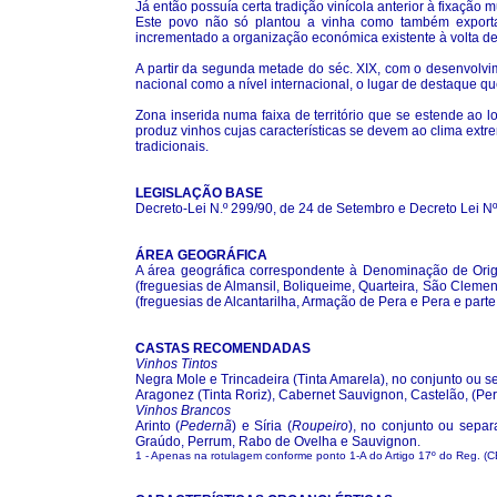
Já então possuía certa tradição vinícola anterior à fixação
Este povo não só plantou a vinha como também exportava
incrementado a organização económica existente à volta de
A partir da segunda metade do séc. XIX, com o desenvolvime
nacional como a nível internacional, o lugar de destaque qu
Zona inserida numa faixa de território que se estende ao l
produz vinhos cujas características se devem ao clima extr
tradicionais.
LEGISLAÇÃO BASE
Decreto-Lei N.º 299/90, de 24 de Setembro e Decreto Lei N
ÁREA GEOGRÁFICA
A área geográfica correspondente à Denominação de Orig
(freguesias de Almansil, Boliqueime, Quarteira, São Clement
(freguesias de Alcantarilha, Armação de Pera e Pera e part
CASTAS RECOMENDADAS
Vinhos Tintos
Negra Mole e Trincadeira (Tinta Amarela), no conjunto o
Aragonez (Tinta Roriz), Cabernet Sauvignon, Castelão, (Per
Vinhos Brancos
Arinto (
Pedernã
) e Síria (
Roupeiro
), no conjunto ou sep
Graúdo, Perrum, Rabo de Ovelha e Sauvignon.
1 - Apenas na rotulagem conforme ponto 1-A do Artigo 17º do Reg. (