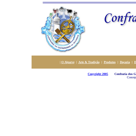
|
O Algarve
|
Arte & Tradição
|
Produtos
|
Doçaria
|
D
Copyright 2005
Confraria dos Gas
Concepç