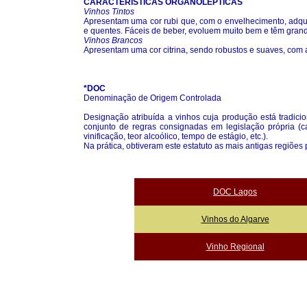
CARACTERÍSTICAS ORGANOLÉPTICAS
Vinhos Tintos
Apresentam uma cor rubi que, com o envelhecimento, adqui
e quentes. Fáceis de beber, evoluem muito bem e têm gran
Vinhos Brancos
Apresentam uma cor citrina, sendo robustos e suaves, com
*DOC
Denominação de Origem Controlada
Designação atribuída a vinhos cuja produção está tradici
conjunto de regras consignadas em legislação própria (ca
vinificação, teor alcoólico, tempo de estágio, etc.).
Na prática, obtiveram este estatuto as mais antigas regiões 
DOC Lagos
Vinhos do Algarve
Vinho Regional