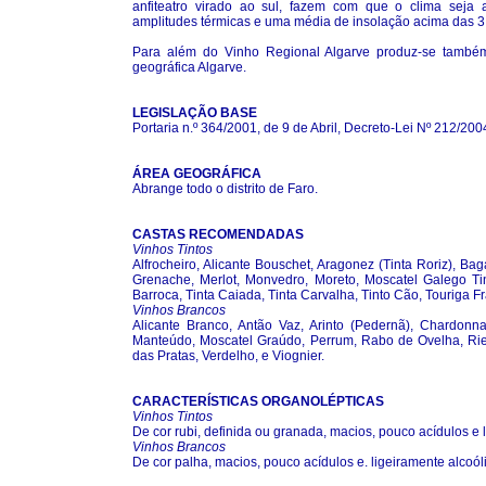
anfiteatro virado ao sul, fazem com que o clima seja 
amplitudes térmicas e uma média de insolação acima das 3
Para além do Vinho Regional Algarve produz-se também 
geográfica Algarve.
LEGISLAÇÃO BASE
Portaria n.º 364/2001, de 9 de Abril, Decreto-Lei Nº 212/20
ÁREA GEOGRÁFICA
Abrange todo o distrito de Faro.
CASTAS RECOMENDADAS
Vinhos Tintos
Alfrocheiro, Alicante Bouschet, Aragonez (Tinta Roriz), Ba
Grenache, Merlot, Monvedro, Moreto, Moscatel Galego Tint
Barroca, Tinta Caiada, Tinta Carvalha, Tinto Cão, Touriga F
Vinhos Brancos
Alicante Branco, Antão Vaz, Arinto (Pedernã), Chardonn
Manteúdo, Moscatel Graúdo, Perrum, Rabo de Ovelha, Riesli
das Pratas, Verdelho, e Viognier.
CARACTERÍSTICAS ORGANOLÉPTICAS
Vinhos Tintos
De cor rubi, definida ou granada, macios, pouco acídulos e 
Vinhos Brancos
De cor palha, macios, pouco acídulos e. ligeiramente alcoól