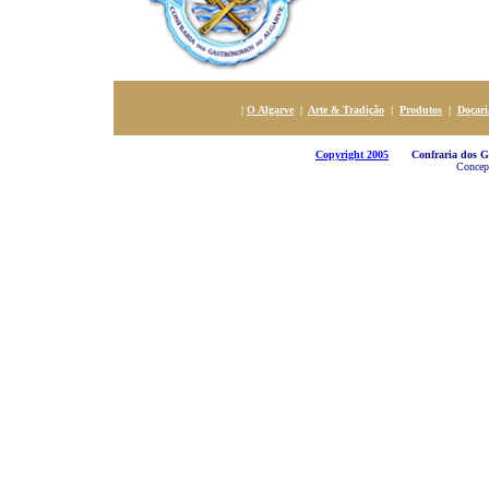
|
O Algarve
|
Arte & Tradição
|
Produtos
|
Doçari
Copyright 2005
Confraria dos Gas
Concepç