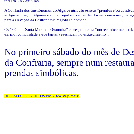
total de 26 Capítulos.
A Confraria dos Gastrónomos do Algarve atribuiu os seus “prémios e/ou condec
às figuras que, no Algarve e em Portugal e no entender dos seus membros, mereça
para a elevação da Gastronomia regional e nacional.
Os “Prémios Santa Maria de Ossónoba” correspondem a “um reconhecimento da 
em prol comunidade e que tantas vezes ficam no esquecimento”.
No primeiro sábado do mês de Dez
da Confraria, sempre num restaur
prendas simbólicas.
REGISTO DE EVENTOS EM 2024..veja mais!
_______________