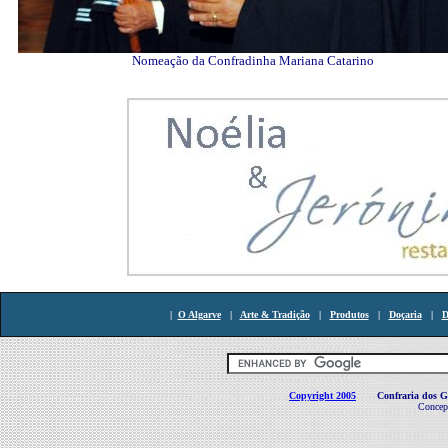
Nomeação da Confradinha Mariana Catarino
|
O Algarve
|
Arte & Tradição
|
Produtos
|
Doçaria
|
D
Copyright 2005
Confraria dos Gas
Concepç