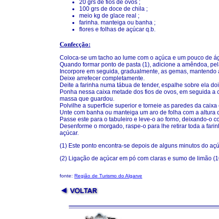
20 grs de fios de ovos ;
100 grs de doce de chila ;
meio kg de glace real ;
farinha. manteiga ou banha ;
flores e folhas de açúcar q.b.
Confecção:
Coloca-se um tacho ao lume com o açúca e um pouco de á
Quando formar ponto de pasta (1), adicione a amêndoa, pe
Incorpore em seguida, gradualmente, as gemas, mantendo a
Deixe arrefecer completamente.
Deite a farinha numa tábua de tender, espalhe sobre ela do
Ponha nessa caixa metade dos fios de ovos, em seguida a ch
massa que guardou.
Polvilhe a superficie superior e torneie as paredes da caixa
Unte com banha ou manteiga um aro de folha com a altura do
Passe este para o tabuleiro e leve-o ao forno, deixando-o co
Desenforme o morgado, raspe-o para lhe retirar toda a farin
açúcar.
(1) Este ponto encontra-se depois de alguns minutos do açúc
(2) Ligação de açúcar em pó com claras e sumo de limão (1
fonte:
Região de Turismo do Algarve