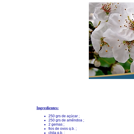
Ingredientes:
250 grs de açúcar ;
250 grs de amêndoa ;
2 gemas ;
fios de ovos q.b. ;
chila q.b. ;