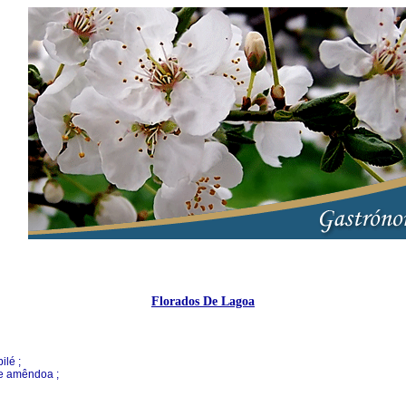
Florados De Lagoa
ilé ;
de amêndoa ;