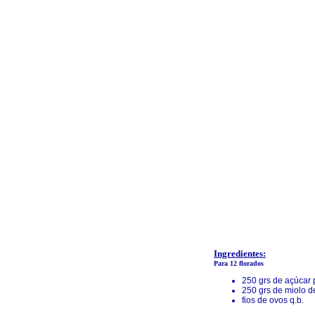
Ingredientes:
Para 12 florados
250 grs de açúcar p
250 grs de miolo 
fios de ovos q.b.