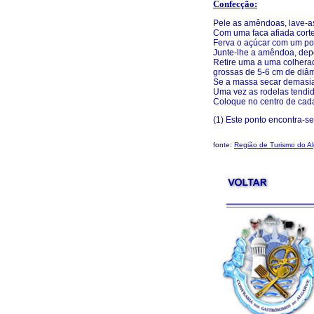
Confecção:
Pele as amêndoas, lave-as
Com uma faca afiada corte
Ferva o açúcar com um pouc
Junte-lhe a amêndoa, dep
Retire uma a uma colhera
grossas de 5-6 cm de diâm
Se a massa secar demasiad
Uma vez as rodelas tendid
Coloque no centro de cada
(1) Este ponto encontra-se
fonte:
Região de Turismo do A