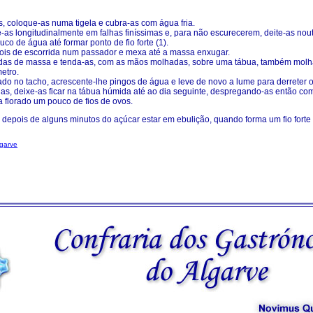
, coloque-as numa tigela e cubra-as com água fria.
-as longitudinalmente em falhas finíssimas e, para não escurecerem, deite-as nout
o de água até formar ponto de fio forte (1).
ois de escorrida num passador e mexa até a massa enxugar.
das de massa e tenda-as, com as mãos molhadas, sobre uma tábua, também mol
etro.
o no tacho, acrescente-lhe pingos de água e leve de novo a lume para derreter o
as, deixe-as ficar na tábua húmida até ao dia seguinte, despregando-as então co
 florado um pouco de fios de ovos.
 depois de alguns minutos do açúcar estar em ebulição, quando forma um fio forte 
lgarve