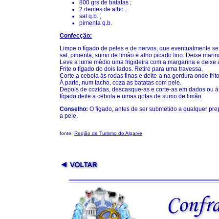
800 grs de batatas ;
2 dentes de alho ;
sal q.b. ;
pimenta q.b.
Confecção:
Limpe o fígado de peles e de nervos, que eventualmente s
sal, pimenta, sumo de limão e alho picado fino. Deixe marin
Leve a lume médio uma frigideira com a margarina e deixe 
Frite o fígado do dois lados. Retire para uma travessa.
Corte a cebola ás rodas finas e deite-a na gordura onde fri
À parte, num tacho, coza as batatas com pele.
Depois de cozidas, descasque-as e corte-as em dados ou ás
fígado deite a cebola e umas gotas de sumo de limão.
Conselho:
O fígado, antes de ser submetido a qualquer pre
a pele.
fonte:
Região de Turismo do Algarve