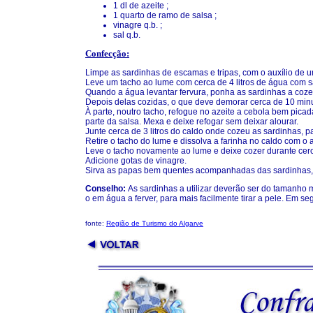
1 dl de azeite ;
1 quarto de ramo de salsa ;
vinagre q.b. ;
sal q.b.
Confecção:
Limpe as sardinhas de escamas e tripas, com o auxílio de 
Leve um tacho ao lume com cerca de 4 litros de água com s
Quando a água levantar fervura, ponha as sardinhas a coze
Depois delas cozidas, o que deve demorar cerca de 10 minut
À parte, noutro tacho, refogue no azeite a cebola bem pica
parte da salsa. Mexa e deixe refogar sem deixar alourar.
Junte cerca de 3 litros do caldo onde cozeu as sardinhas, 
Retire o tacho do lume e dissolva a farinha no caldo com o
Leve o tacho novamente ao lume e deixe cozer durante cer
Adicione gotas de vinagre.
Sirva as papas bem quentes acompanhadas das sardinhas, 
Conselho:
As sardinhas a utilizar deverão ser do tamanho 
o em água a ferver, para mais facilmente tirar a pele. Em se
fonte:
Região de Turismo do Algarve