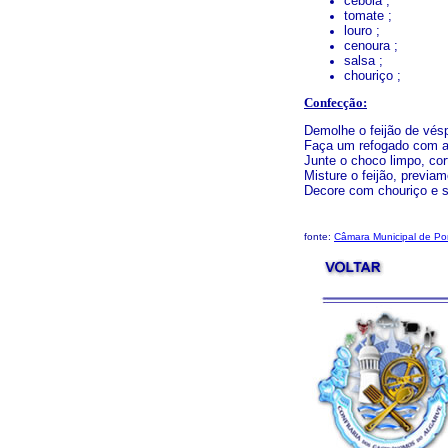
cebola ;
tomate ;
louro ;
cenoura ;
salsa ;
chouriço ;
Confecção:
Demolhe o feijão de vés
Faça um refogado com az
Junte o choco limpo, co
Misture o feijão, previa
Decore com chouriço e s
fonte:
Câmara Municipal de Po