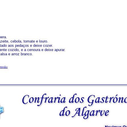
pera.
eite, cebola, tomate e louro.
rtado aos pedaços e deixe cozer.
mente cozido, e a cenoura e deixe apurar.
alsa e arroz branco.
rtimão