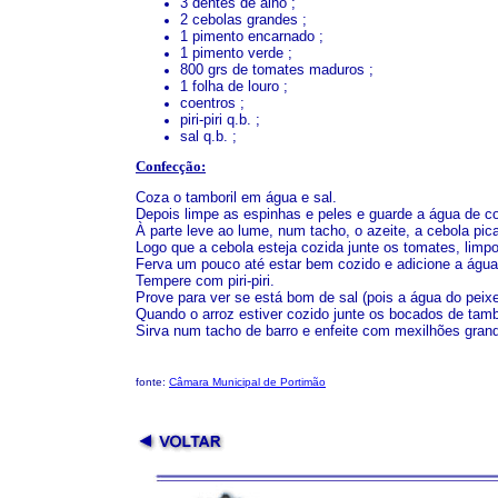
3 dentes de alho ;
2 cebolas grandes ;
1 pimento encarnado ;
1 pimento verde ;
800 grs de tomates maduros ;
1 folha de louro ;
coentros ;
piri-piri q.b. ;
sal q.b. ;
Confecção:
Coza o tamboril em água e sal.
Depois limpe as espinhas e peles e guarde a água de 
À parte leve ao lume, num tacho, o azeite, a cebola pica
Logo que a cebola esteja cozida junte os tomates, lim
Ferva um pouco até estar bem cozido e adicione a água 
Tempere com piri-piri.
Prove para ver se está bom de sal (pois a água do peixe
Quando o arroz estiver cozido junte os bocados de tambo
Sirva num tacho de barro e enfeite com mexilhões gran
fonte:
Câmara Municipal de Portimão