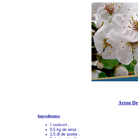
Arroz De
Ingredientes:
1 tamboril ;
0,5 kg de arroz ;
1,5 dl de azeite ;