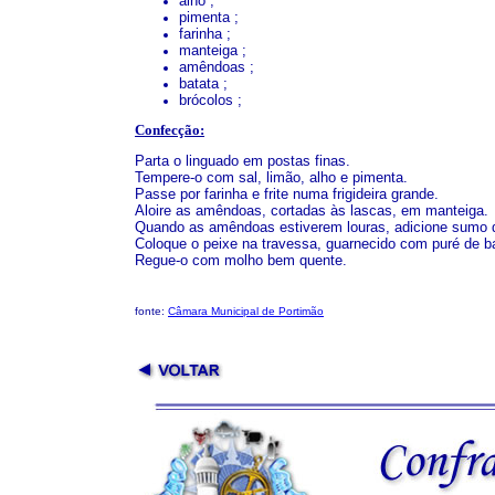
alho ;
pimenta ;
farinha ;
manteiga ;
amêndoas ;
batata ;
brócolos ;
Confecção:
Parta o linguado em postas finas.
Tempere-o com sal, limão, alho e pimenta.
Passe por farinha e frite numa frigideira grande.
Aloire as amêndoas, cortadas às lascas, em manteiga.
Quando as amêndoas estiverem louras, adicione sumo d
Coloque o peixe na travessa, guarnecido com puré de ba
Regue-o com molho bem quente.
fonte:
Câmara Municipal de Portimão