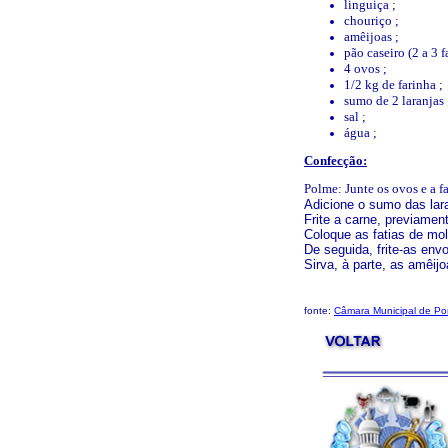
linguiça ;
chouriço ;
amêijoas ;
pão caseiro (2 a 3 f
4 ovos ;
1/2 kg de farinha ;
sumo de 2 laranjas 
sal ;
água ;
Confecção:
Polme: Junte os ovos e a fa
Adicione o sumo das lara
Frite a carne, previamen
Coloque as fatias de mo
De seguida, frite-as env
Sirva, à parte, as amêijo
fonte:
Câmara Municipal de Po