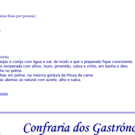
atias finas por pessoa) ;
;
rinha.
njas e corrija com água e sal, de modo a que o preparado fique consistente.
te temperada com alhos, louro, pimentão, salsa e vinho, em banha e óleo.
lho no polme.
oltas em polme, na mesma gordura da fritura da carne.
as abertas ao natural com azeite, alho e salsa.
rtimão