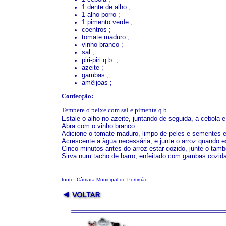
1 dente de alho ;
1 alho porro ;
1 pimento verde ;
coentros ;
tomate maduro ;
vinho branco ;
sal ;
piri-piri q.b. ;
azeite ;
gambas ;
amêijoas
;
Confecção:
Tempere o peixe com sal e pimenta q.b..
Estale o alho no azeite, juntando de seguida, a cebola 
Abra com o vinho branco.
Adicione o tomate maduro, limpo de peles e sementes 
Acrescente a àgua necessária, e junte o arroz quando e
Cinco minutos antes do arroz estar cozido, junte o tambo
Sirva num tacho de barro, enfeitado com gambas cozida
fonte:
Câmara Municipal de Portimão