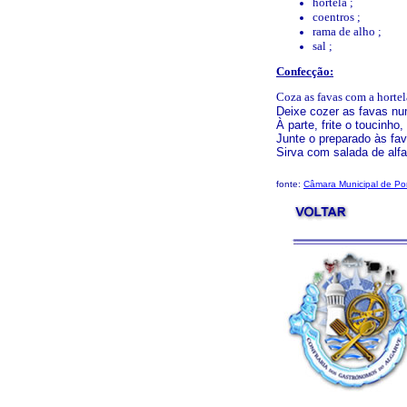
hortelã ;
coentros ;
rama de alho ;
sal ;
Confecção:
Coza as favas com a hortelã
Deixe cozer as favas nu
À parte, frite o toucinho
Junte o preparado às fav
Sirva com salada de alfac
fonte:
Câmara Municipal de Po