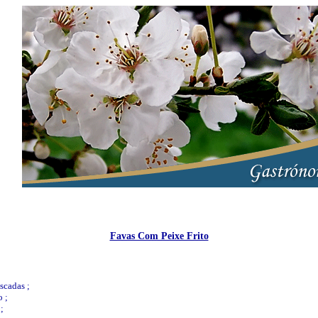
Favas Com Peixe Frito
scadas ;
o ;
;