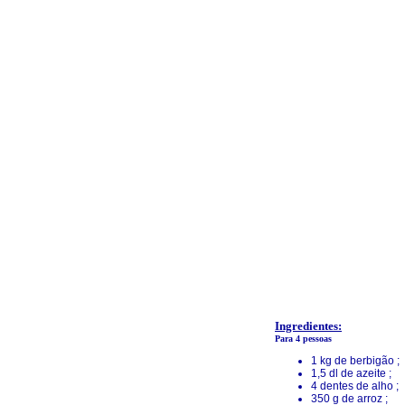
Ingredientes:
Para 4 pessoas
1 kg de berbigão ;
1,5 dl de azeite ;
4 dentes de alho ;
350 g de arroz ;