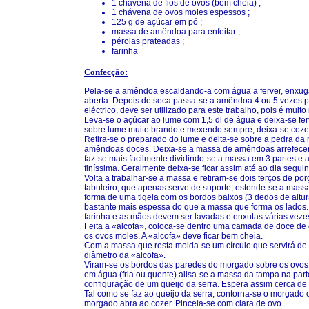
1 chávena de fios de ovos (bem cheia) ;
1 chávena de ovos moles espessos ;
125 g de açúcar em pó ;
massa de amêndoa para enfeitar ;
pérolas prateadas ;
farinha
Confecção:
Pela-se a amêndoa escaldando-a com água a ferver, enxuga
aberta. Depois de seca passa-se a amêndoa 4 ou 5 vezes pe
eléctrico, deve ser utilizado para este trabalho, pois é muito
Leva-se o açúcar ao lume com 1,5 dl de água e deixa-se fer
sobre lume muito brando e mexendo sempre, deixa-se cozer a
Retira-se o preparado do lume e deita-se sobre a pedra da
amêndoas doces. Deixa-se a massa de amêndoas arrefecer u
faz-se mais facilmente dividindo-se a massa em 3 partes 
finíssima. Geralmente deixa-se ficar assim até ao dia seguin
Volta a trabalhar-se a massa e retiram-se dois terços de por
tabuleiro, que apenas serve de suporte, estende-se a mass
forma de uma tigela com os bordos baixos (3 dedos de altura
bastante mais espessa do que a massa que forma os lados.
farinha e as mãos devem ser lavadas e enxutas várias veze
Feita a «alcofa», coloca-se dentro uma camada de doce de 
os ovos moles. A «alcofa» deve ficar bem cheia.
Com a massa que resta molda-se um círculo que servirá de 
diâmetro da «alcofa».
Viram-se os bordos das paredes do morgado sobre os ovos
em água (fria ou quente) alisa-se a massa da tampa na par
configuração de um queijo da serra. Espera assim cerca de 
Tal como se faz ao queijo da serra, contorna-se o morgado 
morgado abra ao cozer. Pincela-se com clara de ovo.